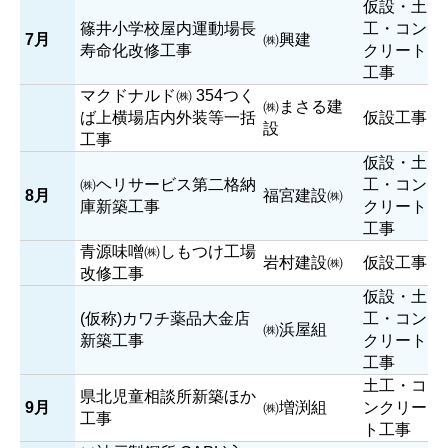
仮設・土
会社案内
採用情報
篠井小学校屋内運動場長
工・コン
7月
㈱興建
お問合せ
寿命化改修工事
クリート
プライバシーポリシー
工事
マクドナルド㈱ 354つく
㈱まさる建
ば上横場店内外装等一括
仮設工事
設
工事
仮設・土
㈱ヘリサービス第二格納
工・コン
8月
福宮建設㈱
庫新築工事
クリート
工事
青源味噌㈱しもつけ工場
岩村建設㈱
仮設工事
改修工事
仮設・土
(仮称)カワチ薬品大金店
工・コン
㈱浜屋組
新築工事
クリート
工事
土工・コ
県北児童相談所新築ほか
9月
㈱増渕組
ンクリー
工事
ト工事