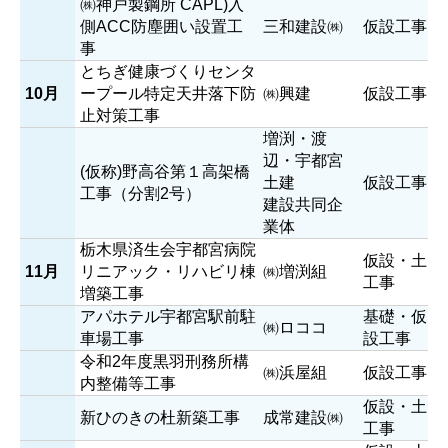
㈱神戸製鋼所 CAPL)入
側ACC防塵囲い設置工
三和建設㈱
仮設工事
事
とちぎ健康づくりセンタ
10月
ープール特定天井落下防
㈱興建
仮設工事
止対策工事
増渕・渡
辺・宇都宮
(仮称)野高谷第１高架橋
土建
仮設工事
工事（分割2号）
建設共同企
業体
栃木県済生会宇都宮病院
仮設・土
11月
リニアック・リハビリ棟
㈱増渕組
工事
増築工事
アパホテル宇都宮駅前駐
基礎・仮
㈱ロココ
車場工事
設工事
令和2年度黒羽刑務所構
㈱浜屋組
仮設工事
内整備等工事
仮設・土
新ひのきの杜新築工事
成常建設㈱
工事