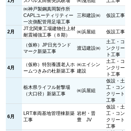
1月
スバル太田衝突試験場
㈱淺沼組
土工事
㈱神戸製鋼真岡製作所
CAPLユーティリティー
三和建設㈱
仮設工事
一次側配管用足場工事
JT北関東工場建物仕上材
2月
㈱浜屋組
仮設工事
耐震補強工事（８期）
土工・コ
（仮称）JP日光ランド
渡辺建設㈱
ンクリー
マーク新築工事
ト工事
土工・コ
（仮称）特別養護老人ホ
㈱エイシン
4月
ンクリー
ームつきみの杜新築工事
建設
ト工事
仮設・土
栃木県ライフル射撃場
工・コン
㈱浜屋組
（大口径）新築工事
クリート
工事
仮設・土
CONTACT
LRT車両基地管理棟新築
岩村・晋
工・コン
お問い合わせやご相談はこちら
6月
工事
豊 JV
クリート
トップ
新着情報/施工実績
工事
事業内容