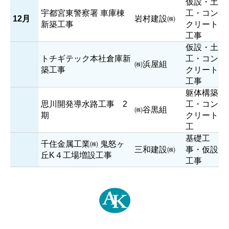
仮設・土
宇都宮東警察署 車庫棟
工・コン
12月
岩村建設㈱
新築工事
クリート
工事
仮設・土
トチギテック本社倉庫新
工・コン
㈱浜屋組
築工事
クリート
工事
躯体構築
思川開発導水路工事 2
工・コン
㈱谷黒組
期
クリート
工
基礎工
千住金属工業㈱ 鬼怒ヶ
三和建設㈱
事・仮設
丘K４工場増設工事
工事